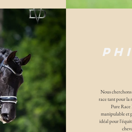
PH
Nous cherchons 
race tant pour la
Pure Race E
manipulable et p
idéal pour l'équita
cheva