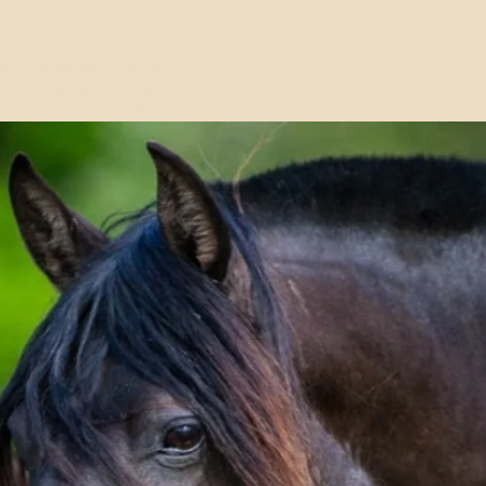
ndre, vente de poulains, cheval
our saillie, vente de chevaux,
andie, élevage, paris, France.