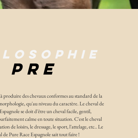
ILOSOPHIE
PRE
à produire des chevaux conformes au standard de la
 morphologie, qu'au niveau du caractère. Le cheval de
spagnole se doit d'être un cheval facile, gentil,
arfaitement calme en toute situation. C'est le cheval
tion de loisirs, le dressage, le sport, l'attelage, etc.. Le
l de Pure Race Espagnole sait tout faire !