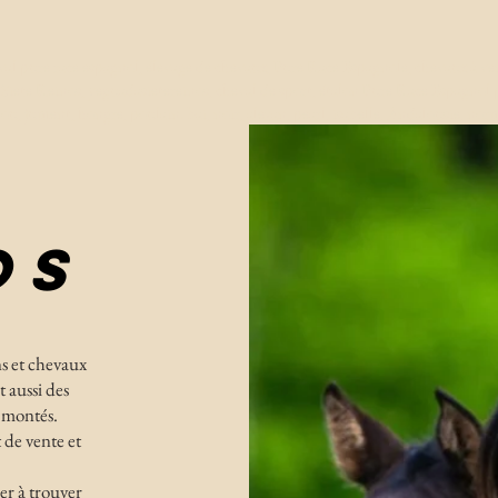
al pure race espagnol, élevage de chevaux, Pure Race Espagnole, chevaux à ve
Siete Reinos, yeguadasietereinos, cheval de sport, étalon Pure Race Espagnol p
ou, jument, hongre, poulain. bai, noir, alezan, pearl, isabelle, Andalousie, norm
OS
ns et chevaux
 aussi des
 montés.
 de vente et
er à trouver