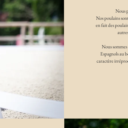
Nous p
Nos poulains sont
en fait des poulain
autre
Nous sommes sp
Espagnols au b
caractère irrépro