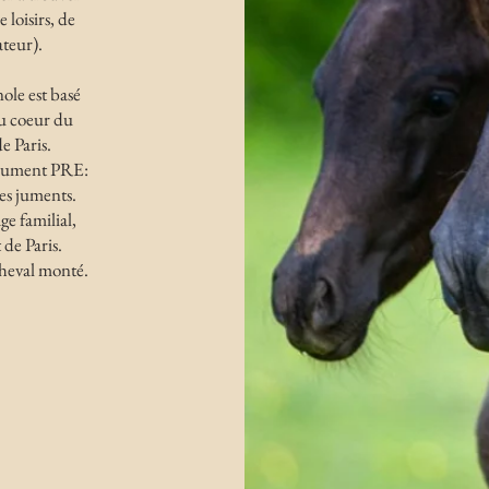
 loisirs, de
teur).
ole est basé
au coeur du
e Paris.
e jument PRE:
s juments.
ge familial,
de Paris.
cheval monté.