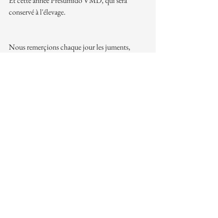
Et cette année Presumido VMD, qui sera 
conservé à l'élevage.
Nous remerçions chaque jour les juments, 
pour la vie qu'elles offrent à l'élevage. Si la 
qualité d'un étalon est importante, celle d'une 
jument poulinière l'est tout autant.
Merci Iluminada !
Voir tout
Posts récents