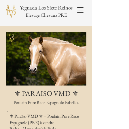
Yeguada Los Siete Reinos
Elevage Chevaux PRE
⚜️ PARAISO VMD ⚜️
Poulain Pure Race Espagnole Isabello.
⚜️ Paraïso VMD ⚜️ – Poulain Pure Race
Espagnole (PRE) à vendre
Robe : Alezan double Perle