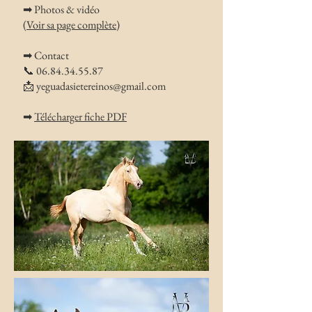
➡ Photos & vidéo
(
Voir sa page complète
)
➡ Contact
📞
06.84.34.55.87
📩
yeguadasietereinos@gmail.com
➡
Télécharger fiche PDF