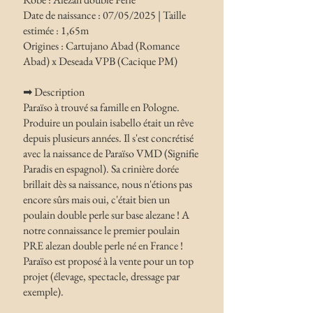
Date de naissance : 07/05/2025 | Taille
estimée : 1,65m
Origines : Cartujano Abad (Romance
Abad) x Deseada VPB (Cacique PM)
➡ Description
Paraïso à trouvé sa famille en Pologne.
Produire un poulain isabello était un rêve
depuis plusieurs années. Il s'est concrétisé
avec la naissance de Paraïso VMD (Signifie
Paradis en espagnol). Sa crinière dorée
brillait dès sa naissance, nous n'étions pas
encore sûrs mais oui, c'était bien un
poulain double perle sur base alezane ! A
notre connaissance le premier poulain
PRE alezan double perle né en France !
Paraïso est proposé à la vente pour un top
projet (élevage, spectacle, dressage par
exemple).