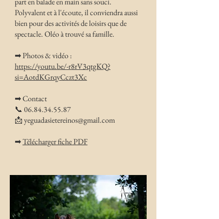
part en balade en main sans souci.
Polyvalent et à l'écoute, il conviendra aussi
bien pour des activités de loisirs que de
spectacle. Oléo à trouvé sa famille.
➡ Photos & vidéo :
https://youtu.be/-r8rV3qtgKQ?
si=AotdKGrqyCczt3Xc
➡ Contact
📞
06.84.34.55.87
📩
yeguadasietereinos@gmail.com
➡
Télécharger fiche PDF