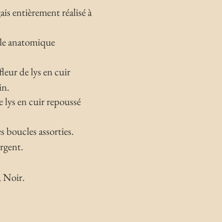
s entièrement réalisé à
lle anatomique
leur de lys en cuir
in.
 lys en cuir repoussé
s boucles assorties.
rgent.
 Noir.