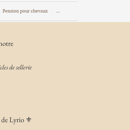
Pension pour chevaux
...
notre
es de sellerie
 de Lyrio ⚜️