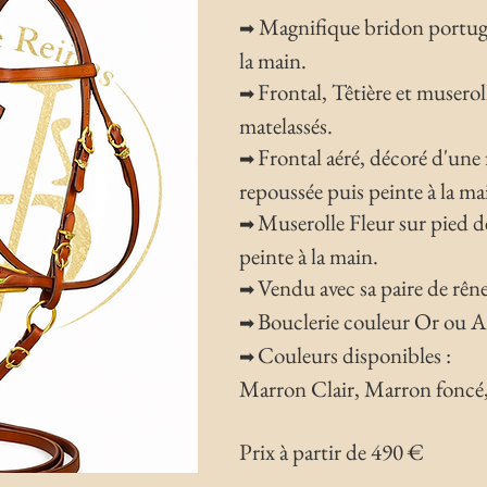
Magnifique bridon portugai
➡
la main.
Frontal, Têtière et musero
➡
matelassés.
Frontal aéré, décoré d'une f
➡
repoussée puis peinte à la ma
Muserolle Fleur sur pied de
➡
peinte à la main.
Vendu avec sa paire de rêne
➡
Bouclerie couleur Or ou A
➡
Couleurs disponibles :
➡
Marron Clair, Marron foncé,
Prix à partir de 490 €